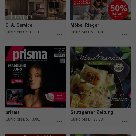
G. A. Service
Möbel Rieger
Gültig bis Sa. 15.08.
Gültig bis Do. 13.08.
more_horiz
more_horiz
prisma
Stuttgarter Zeitung
Gültig bis Do. 13.08.
Gültig bis Di. 25.08.
more_horiz
more_horiz