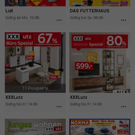
Lidl
DAS FUTTERHAUS
Gültig ab Mo. 10.08.
Gültig bis Sa. 08.08.
more_horiz
more_horiz
11 Prospekte
XXXLutz
XXXLutz
Gültig bis Fr. 14.08.
Gültig bis Fr. 14.08.
more_horiz
more_horiz