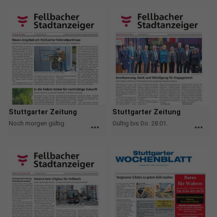
Stuttgarter Zeitung
Stuttgarter Zeitung
Noch morgen gültig
Gültig bis Do. 28.01.
more_horiz
more_horiz