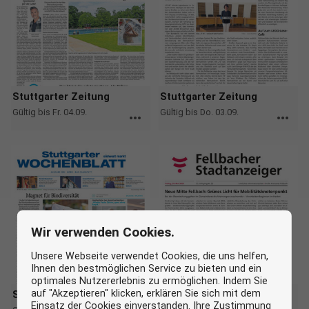
Stuttgarter Zeitung
Stuttgarter Zeitung
Gültig bis Fr. 04.09.
Gültig bis Do. 03.09.
more_horiz
more_horiz
Wir verwenden Cookies.
Unsere Webseite verwendet Cookies, die uns helfen,
Ihnen den bestmöglichen Service zu bieten und ein
optimales Nutzererlebnis zu ermöglichen. Indem Sie
auf "Akzeptieren" klicken, erklären Sie sich mit dem
Stuttgarter Zeitung
Stuttgarter Zeitung
Einsatz der Cookies einverstanden. Ihre Zustimmung