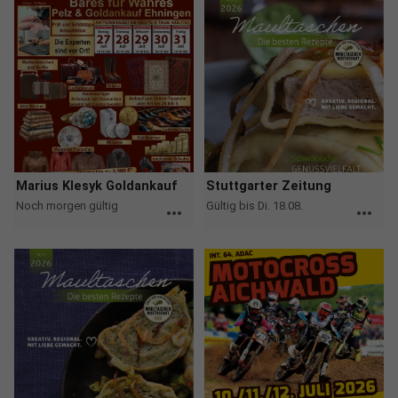
Marius Klesyk Goldankauf
Stuttgarter Zeitung
Noch morgen gültig
Gültig bis Di. 18.08.
more_horiz
more_horiz